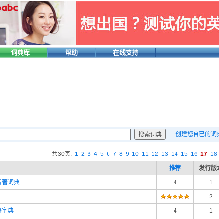
词典库
帮助
在线支持
创建您自已的词
共30页:
1
2
3
4
5
6
7
8
9
10
11
12
13
14
15
16
17
18
推荐
发行版
名著词典
4
1
2
码字典
4
1