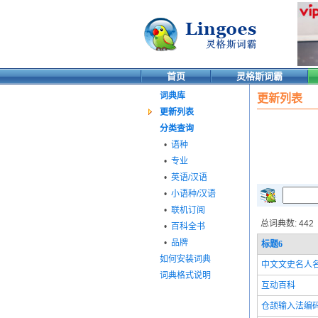
首页
灵格斯词霸
词典库
更新列表
更新列表
分类查询
•
语种
•
专业
•
英语/汉语
•
小语种/汉语
•
联机订阅
总词典数: 442
•
百科全书
•
品牌
标题
6
如何安装词典
中文文史名人
词典格式说明
互动百科
仓颉输入法编