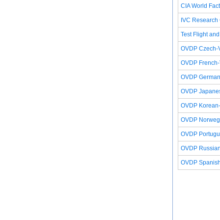
CIA World Fac
IVC Research 
Test Flight and
OVDP Czech-V
OVDP French-V
OVDP German-
OVDP Japanes
OVDP Korean-
OVDP Norwegi
OVDP Portugue
OVDP Russian-
OVDP Spanish-