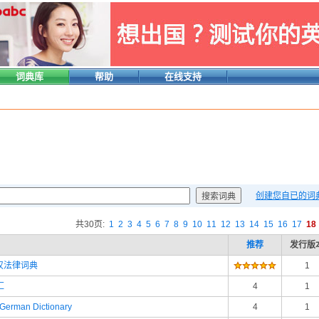
词典库
帮助
在线支持
创建您自已的词
共30页:
1
2
3
4
5
6
7
8
9
10
11
12
13
14
15
16
17
18
推荐
发行版
 英汉法律词典
1
汇
4
1
German Dictionary
4
1