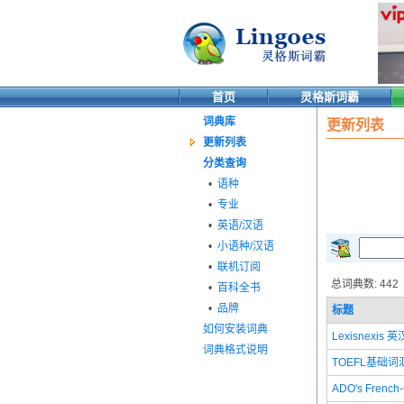
首页
灵格斯词霸
词典库
更新列表
更新列表
分类查询
•
语种
•
专业
•
英语/汉语
•
小语种/汉语
•
联机订阅
总词典数: 442
•
百科全书
•
品牌
标题
如何安装词典
Lexisnexis
词典格式说明
TOEFL基础词
ADO's French-