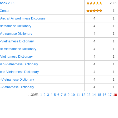
tbook 2005
2005
Center
1
 Aircraft Airworthiness Dictionary
4
1
ietnamese Dictionary
4
1
ietnamese Dictionary
4
1
Vietnamese Dictionary
4
1
e-Vietnamese Dictionary
4
1
Vietnamese Dictionary
4
1
an-Vietnamese Dictionary
4
1
se-Vietnamese Dictionary
4
1
Vietnamese Dictionary
4
1
Vietnamese Dictionary
4
1
共30页:
1
2
3
4
5
6
7
8
9
10
11
12
13
14
15
16
17
18