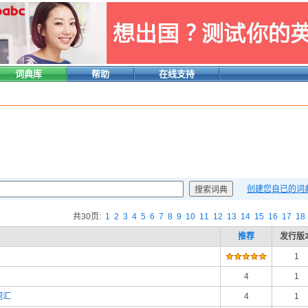
词典库
帮助
在线支持
创建您自已的词
共30页:
1
2
3
4
5
6
7
8
9
10
11
12
13
14
15
16
17
18
推荐
发行版
1
4
1
词汇
4
1