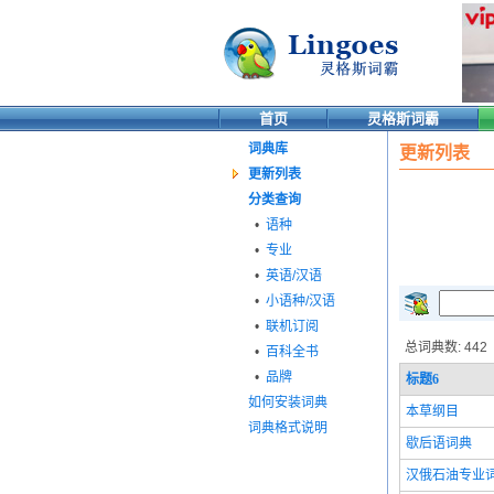
首页
灵格斯词霸
词典库
更新列表
更新列表
分类查询
•
语种
•
专业
•
英语/汉语
•
小语种/汉语
•
联机订阅
总词典数: 442
•
百科全书
•
品牌
标题
6
如何安装词典
本草纲目
词典格式说明
歇后语词典
汉俄石油专业