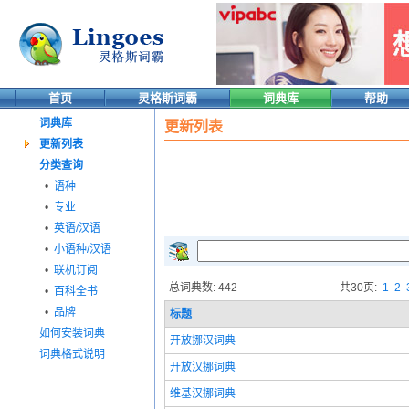
首页
灵格斯词霸
词典库
帮助
词典库
更新列表
更新列表
分类查询
•
语种
•
专业
•
英语/汉语
•
小语种/汉语
•
联机订阅
总词典数: 442
共30页:
1
2
•
百科全书
•
品牌
标题
如何安装词典
开放挪汉词典
词典格式说明
开放汉挪词典
维基汉挪词典