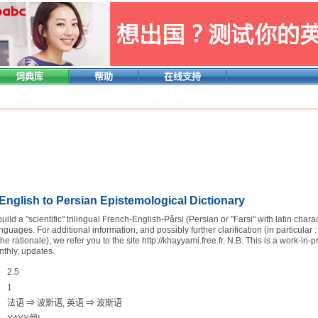
词典库
帮助
在线支持
English to Persian Epistemological Dictionary
 build a "scientific" trilingual French-English-Pârsi (Persian or "Farsi" with latin char
nguages. For additional information, and possibly further clarification (in particular
 the rationale), we refer you to the site http://khayyami.free.fr. N.B. This is a work-i
nthly, updates.
2.5
1
法语 ⇒ 波斯语, 英语 ⇒ 波斯语