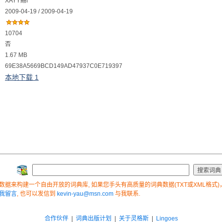
XAYY翸I
2009-04-19 / 2009-04-19
10704
否
1.67 MB
69E38A5669BCD149AD47937C0E719397
本地下载 1
据来构建一个自由开放的词典库, 如果您手头有高质量的词典数据(TXT或XML格式)，
我留言
, 也可以发信到
kevin-yau@msn.com
与我联系.
合作伙伴
|
词典出版计划
|
关于灵格斯
|
Lingoes