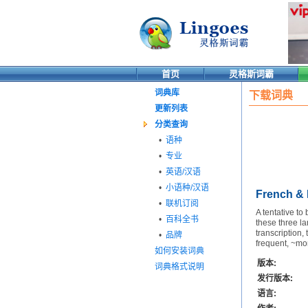
首页
灵格斯词霸
词典库
下载词典
更新列表
分类查询
•
语种
•
专业
•
英语/汉语
•
小语种/汉语
French & 
•
联机订阅
A tentative to
•
百科全书
these three la
transcription,
•
品牌
frequent, ~mo
如何安装词典
版本:
词典格式说明
发行版本:
语言: