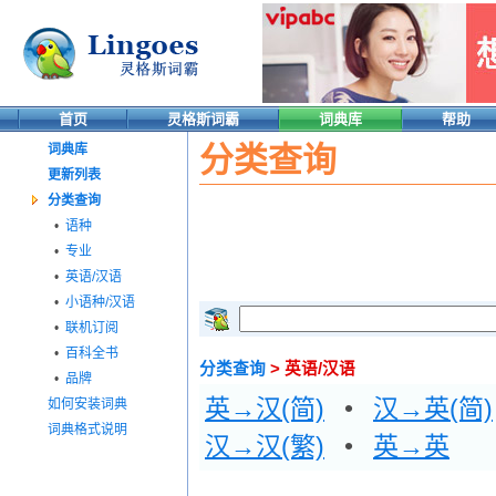
首页
灵格斯词霸
词典库
帮助
分类查询
词典库
更新列表
分类查询
•
语种
•
专业
•
英语/汉语
•
小语种/汉语
•
联机订阅
•
百科全书
分类查询
> 英语/汉语
•
品牌
英→汉(简)
•
汉→英(简)
如何安装词典
词典格式说明
汉→汉(繁)
•
英→英