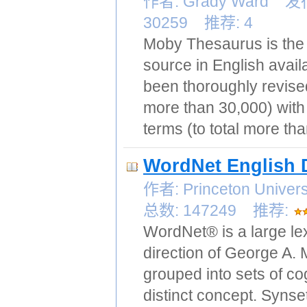
作者: Grady Ward 
30259 推荐: 4
Moby Thesaurus is the
source in English avail
been thoroughly revised
more than 30,000) with
terms (to total more th
WordNet English D
作者: Princeton Uni
总数: 147249 推荐:
WordNet® is a large le
direction of George A. 
grouped into sets of c
distinct concept. Synse