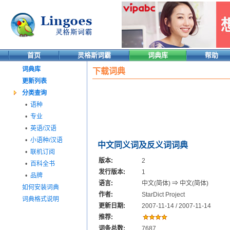
首页
灵格斯词霸
词典库
帮助
词典库
下载词典
更新列表
分类查询
•
语种
•
专业
•
英语/汉语
•
小语种/汉语
中文同义词及反义词词典
•
联机订阅
版本:
2
•
百科全书
发行版本:
1
•
品牌
语言:
中文(简体) ⇒ 中文(简体)
如何安装词典
作者:
StarDict Project
词典格式说明
更新日期:
2007-11-14 / 2007-11-14
推荐:
词条总数:
7687