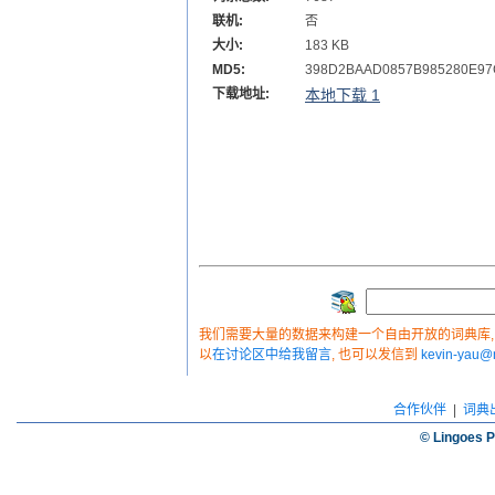
联机:
否
大小:
183 KB
MD5:
398D2BAAD0857B985280E97
下载地址:
本地下载 1
我们需要大量的数据来构建一个自由开放的词典库, 如
以
在讨论区中给我留言
, 也可以发信到
kevin-yau
合作伙伴
|
词典
© Lingoes P