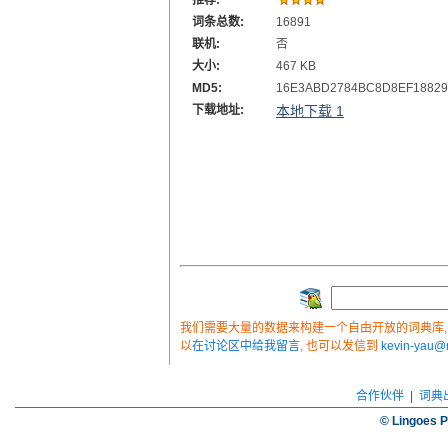
推荐:
词条总数:
16891
联机:
否
大小:
467 KB
MD5:
16E3ABD2784BC8D8EF18829
下载地址:
本地下载 1
我们需要大量的数据来构建一个自由开放的词典库, 如
以
在讨论区中给我留言
, 也可以发信到
kevin-yau
合作伙伴
|
词典
© Lingoes P