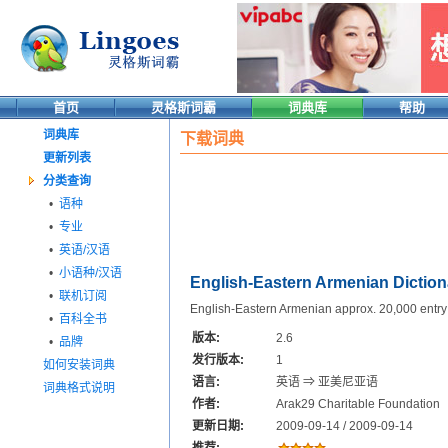
首页
灵格斯词霸
词典库
帮助
词典库
下载词典
更新列表
分类查询
•
语种
•
专业
•
英语/汉语
•
小语种/汉语
English-Eastern Armenian Diction
•
联机订阅
English-Eastern Armenian approx. 20,000 entry 
•
百科全书
版本:
2.6
•
品牌
发行版本:
1
如何安装词典
语言:
英语 ⇒ 亚美尼亚语
词典格式说明
作者:
Arak29 Charitable Foundation
更新日期:
2009-09-14 / 2009-09-14