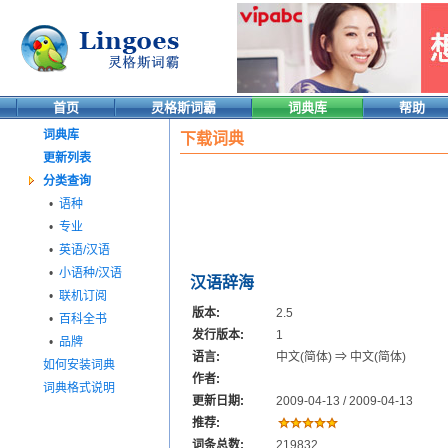
首页
灵格斯词霸
词典库
帮助
词典库
下载词典
更新列表
分类查询
•
语种
•
专业
•
英语/汉语
•
小语种/汉语
汉语辞海
•
联机订阅
版本:
2.5
•
百科全书
发行版本:
1
•
品牌
语言:
中文(简体) ⇒ 中文(简体)
如何安装词典
作者:
词典格式说明
更新日期:
2009-04-13 / 2009-04-13
推荐:
词条总数:
219832