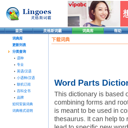
首页
灵格斯词霸
词典库
帮助
词典库
下载词典
更新列表
分类查询
•
语种
•
专业
•
英语/汉语
•
小语种/汉语
Word Parts Dictio
•
联机订阅
•
百科全书
This dictionary is based 
•
品牌
combining forms and roo
如何安装词典
is meant to be used in co
词典格式说明
thesaurus. It can help to
lead to specific new wor