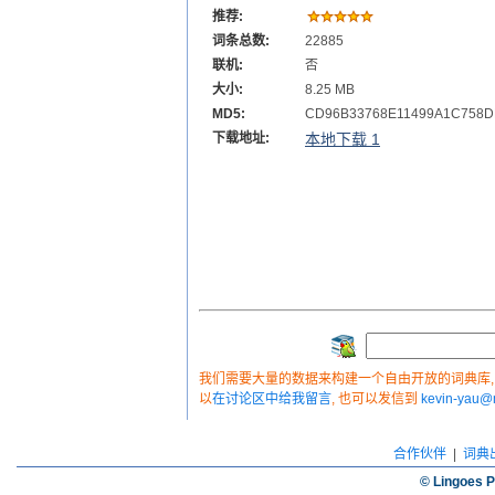
推荐:
词条总数:
22885
联机:
否
大小:
8.25 MB
MD5:
CD96B33768E11499A1C758D
下载地址:
本地下载 1
我们需要大量的数据来构建一个自由开放的词典库, 如
以
在讨论区中给我留言
, 也可以发信到
kevin-yau
合作伙伴
|
词典
© Lingoes P