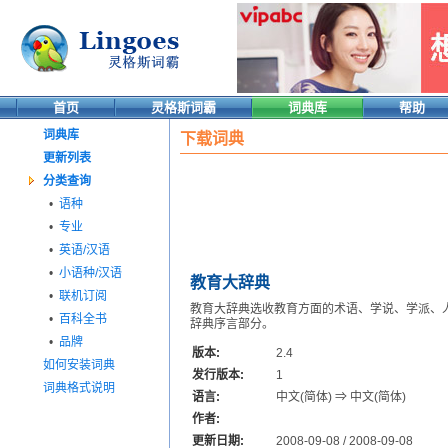
首页
灵格斯词霸
词典库
帮助
词典库
下载词典
更新列表
分类查询
•
语种
•
专业
•
英语/汉语
•
小语种/汉语
教育大辞典
•
联机订阅
教育大辞典选收教育方面的术语、学说、学派、
•
百科全书
辞典序言部分。
•
品牌
版本:
2.4
如何安装词典
发行版本:
1
词典格式说明
语言:
中文(简体) ⇒ 中文(简体)
作者:
更新日期:
2008-09-08 / 2008-09-08