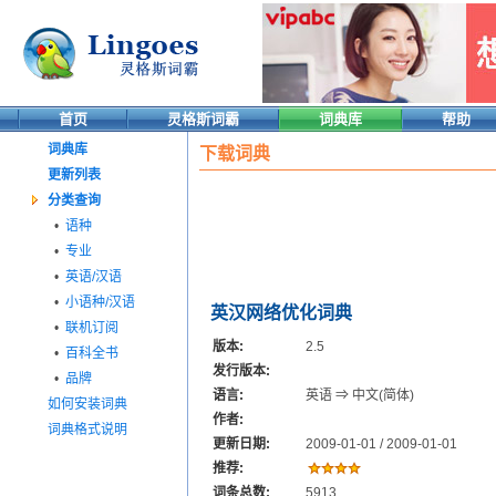
首页
灵格斯词霸
词典库
帮助
词典库
下载词典
更新列表
分类查询
•
语种
•
专业
•
英语/汉语
•
小语种/汉语
英汉网络优化词典
•
联机订阅
版本:
2.5
•
百科全书
发行版本:
•
品牌
语言:
英语 ⇒ 中文(简体)
如何安装词典
作者:
词典格式说明
更新日期:
2009-01-01 / 2009-01-01
推荐:
词条总数:
5913