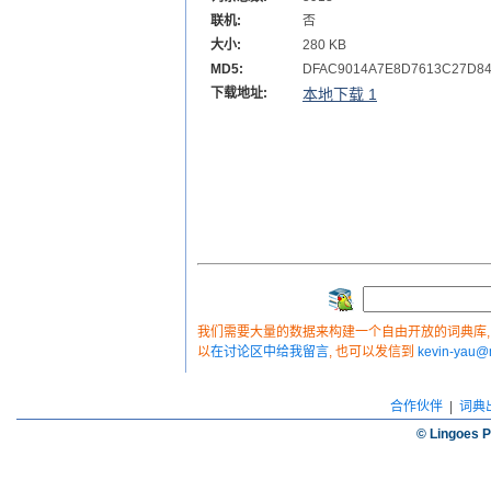
联机:
否
大小:
280 KB
MD5:
DFAC9014A7E8D7613C27D8
下载地址:
本地下载 1
我们需要大量的数据来构建一个自由开放的词典库, 如
以
在讨论区中给我留言
, 也可以发信到
kevin-yau
合作伙伴
|
词典
© Lingoes P