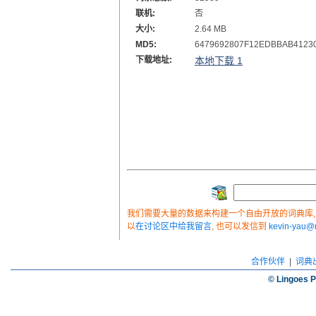
联机:
否
大小:
2.64 MB
MD5:
6479692807F12EDBBAB4123
下载地址:
本地下载 1
我们需要大量的数据来构建一个自由开放的词典库, 如
以
在讨论区中给我留言
, 也可以发信到
kevin-yau
合作伙伴
|
词典
© Lingoes P