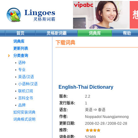
首页
灵格斯词霸
词典库
帮助
词典库
下载词典
更新列表
分类查询
•
语种
•
专业
•
英语/汉语
•
小语种/汉语
English-Thai Dictionary
•
联机订阅
版本:
2.2
•
百科全书
发行版本:
1
•
品牌
语言:
英语 ⇒ 泰语
如何安装词典
作者:
Noppadol Nuangjamnong
词典格式说明
更新日期:
2008-02-28 / 2008-02-28
推荐:
词条总数:
52989