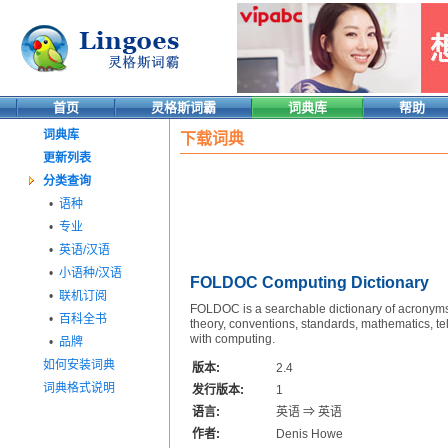
首页
灵格斯词霸
词典库
帮助
词典库
下载词典
更新列表
分类查询
•
语种
•
专业
•
英语/汉语
•
小语种/汉语
FOLDOC Computing Dictionary
•
联机订阅
FOLDOC is a searchable dictionary of acronyms,
•
百科全书
theory, conventions, standards, mathematics, tele
with computing.
•
品牌
如何安装词典
版本:
2.4
词典格式说明
发行版本:
1
语言:
英语 ⇒ 英语
作者:
Denis Howe