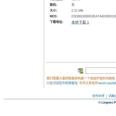
联机:
否
大小:
2.31 MB
MD5:
D3DB63DB653EA744D0901D
下载地址:
本地下载 1
我们需要大量的数据来构建一个自由开放的词典库, 如
以
在讨论区中给我留言
, 也可以发信到
kevin-yau
合作伙伴
|
词典
© Lingoes P