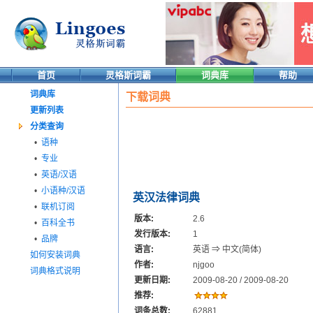
首页
灵格斯词霸
词典库
帮助
词典库
下载词典
更新列表
分类查询
•
语种
•
专业
•
英语/汉语
•
小语种/汉语
英汉法律词典
•
联机订阅
版本:
2.6
•
百科全书
发行版本:
1
•
品牌
语言:
英语 ⇒ 中文(简体)
如何安装词典
作者:
njgoo
词典格式说明
更新日期:
2009-08-20 / 2009-08-20
推荐:
词条总数:
62881