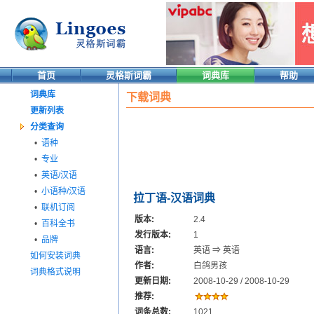
首页
灵格斯词霸
词典库
帮助
词典库
下载词典
更新列表
分类查询
•
语种
•
专业
•
英语/汉语
•
小语种/汉语
拉丁语-汉语词典
•
联机订阅
版本:
2.4
•
百科全书
发行版本:
1
•
品牌
语言:
英语 ⇒ 英语
如何安装词典
作者:
白鸽男孩
词典格式说明
更新日期:
2008-10-29 / 2008-10-29
推荐:
词条总数:
1021