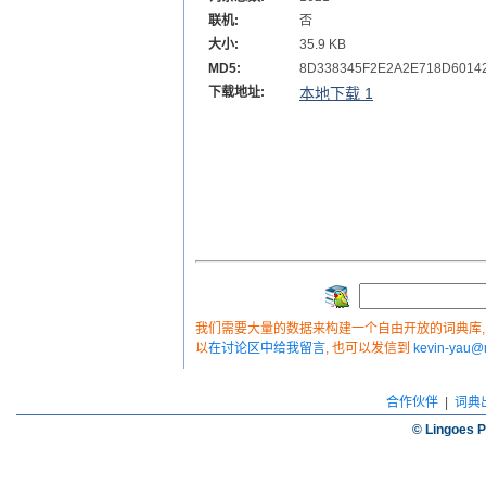
联机:
否
大小:
35.9 KB
MD5:
8D338345F2E2A2E718D6014
下载地址:
本地下载 1
我们需要大量的数据来构建一个自由开放的词典库, 如
以
在讨论区中给我留言
, 也可以发信到
kevin-yau
合作伙伴
|
词典
© Lingoes P