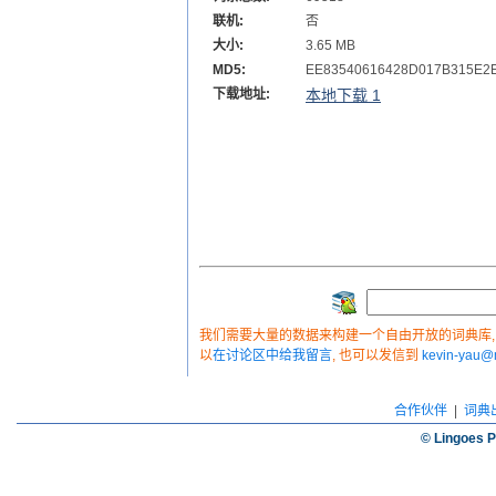
联机:
否
大小:
3.65 MB
MD5:
EE83540616428D017B315E2
下载地址:
本地下载 1
我们需要大量的数据来构建一个自由开放的词典库, 如
以
在讨论区中给我留言
, 也可以发信到
kevin-yau
合作伙伴
|
词典
© Lingoes P