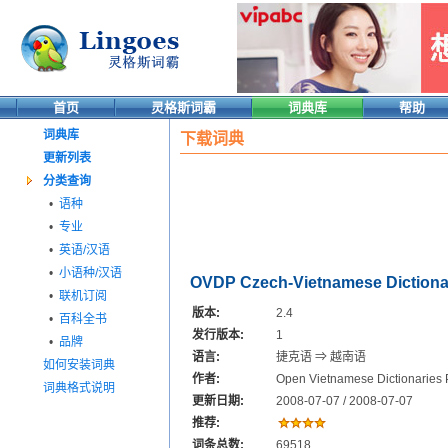
首页
灵格斯词霸
词典库
帮助
词典库
下载词典
更新列表
分类查询
•
语种
•
专业
•
英语/汉语
•
小语种/汉语
OVDP Czech-Vietnamese Dictiona
•
联机订阅
版本:
2.4
•
百科全书
发行版本:
1
•
品牌
语言:
捷克语 ⇒ 越南语
如何安装词典
作者:
Open Vietnamese Dictionaries 
词典格式说明
更新日期:
2008-07-07 / 2008-07-07
推荐:
词条总数:
69518