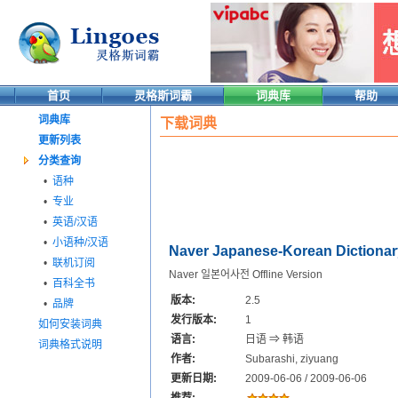
首页
灵格斯词霸
词典库
帮助
词典库
下载词典
更新列表
分类查询
•
语种
•
专业
•
英语/汉语
•
小语种/汉语
Naver Japanese-Korean Dictionar
•
联机订阅
Naver 일본어사전 Offline Version
•
百科全书
版本:
2.5
•
品牌
发行版本:
1
如何安装词典
语言:
日语 ⇒ 韩语
词典格式说明
作者:
Subarashi, ziyuang
更新日期:
2009-06-06 / 2009-06-06