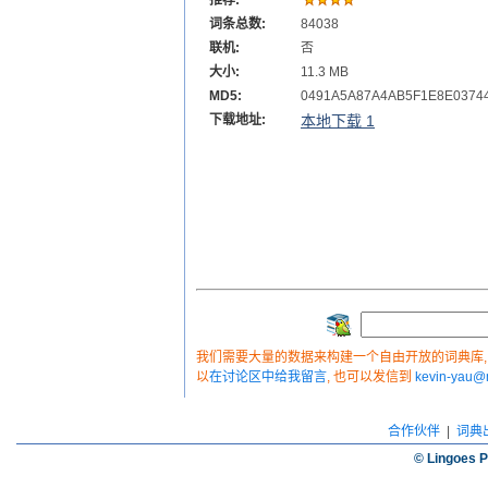
推荐:
词条总数:
84038
联机:
否
大小:
11.3 MB
MD5:
0491A5A87A4AB5F1E8E0374
下载地址:
本地下载 1
我们需要大量的数据来构建一个自由开放的词典库, 如
以
在讨论区中给我留言
, 也可以发信到
kevin-yau
合作伙伴
|
词典
© Lingoes P