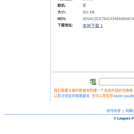
联机:
否
大小:
351 KB
MD5:
3D5AC0CE7642334846B56C4
下载地址:
本地下载 1
我们需要大量的数据来构建一个自由开放的词典库, 如
以
在讨论区中给我留言
, 也可以发信到
kevin-yau
合作伙伴
|
词典
© Lingoes P