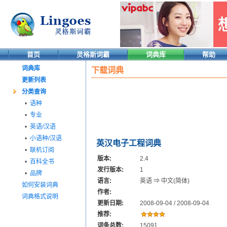
首页
灵格斯词霸
词典库
帮助
词典库
下载词典
更新列表
分类查询
•
语种
•
专业
•
英语/汉语
•
小语种/汉语
英汉电子工程词典
•
联机订阅
版本:
2.4
•
百科全书
发行版本:
1
•
品牌
语言:
英语 ⇒ 中文(简体)
如何安装词典
作者:
词典格式说明
更新日期:
2008-09-04 / 2008-09-04
推荐:
词条总数:
15091