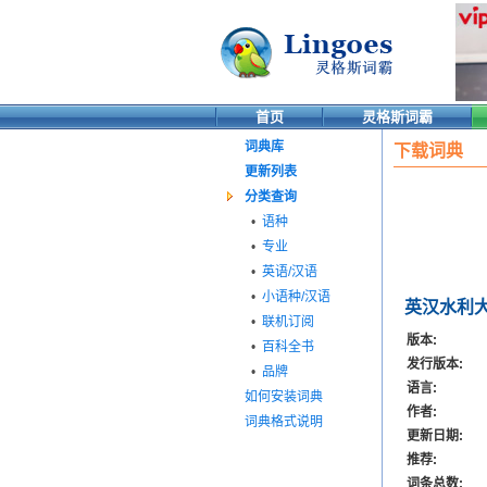
首页
灵格斯词霸
词典库
下载词典
更新列表
分类查询
•
语种
•
专业
•
英语/汉语
•
小语种/汉语
英汉水利
•
联机订阅
版本:
•
百科全书
发行版本:
•
品牌
语言:
如何安装词典
作者:
词典格式说明
更新日期:
推荐:
词条总数: