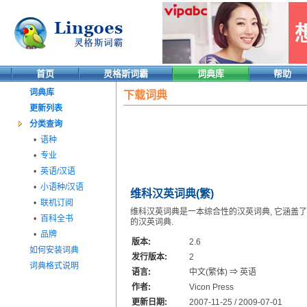
首页
灵格斯词霸
词典库
帮助
词典库
下载词典
更新列表
分类查询
•
语种
•
专业
•
英语/汉语
•
小语种/汉语
维科汉英词典(繁)
•
联机订阅
维科汉英词典是一本综合性的汉英词典, 它涵盖了常
•
百科全书
的汉英词典.
•
品牌
版本:
2.6
如何安装词典
发行版本:
2
词典格式说明
语言:
中文(繁体) ⇒ 英语
作者:
Vicon Press
更新日期:
2007-11-25 / 2009-07-01