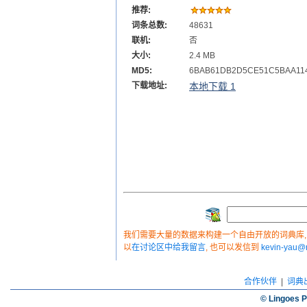
推荐:
词条总数:
48631
联机:
否
大小:
2.4 MB
MD5:
6BAB61DB2D5CE51C5BAA11
下载地址:
本地下载 1
我们需要大量的数据来构建一个自由开放的词典库, 如
以
在讨论区中给我留言
, 也可以发信到
kevin-yau
合作伙伴
|
词典
© Lingoes P