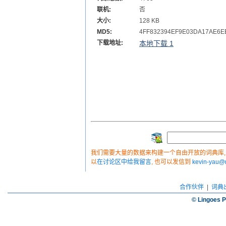
联机:
否
大小:
128 KB
MD5:
4FF832394EF9E03DA17AE6E
下载地址:
本地下载 1
我们需要大量的数据来构建一个自由开放的词典库, 如
以
在讨论区中给我留言
, 也可以发信到
kevin-yau
合作伙伴
|
词典
© Lingoes P