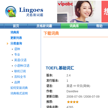
首页
灵格斯词霸
词典库
帮助
词典库
下载词典
更新列表
分类查询
•
语种
•
专业
•
英语/汉语
•
小语种/汉语
TOEFL基础词汇
•
联机订阅
版本:
2.4
•
百科全书
发行版本:
1
•
品牌
语言:
英语 ⇒ 中文(简体)
如何安装词典
作者:
Davidlee
词典格式说明
更新日期:
2008-07-09 / 2008-07-09
推荐:
词条总数:
4765