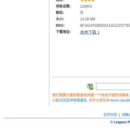
推荐:
词条总数:
118943
联机:
否
大小:
13.36 MB
MD5:
8F162AFDB56DA11E222377E
下载地址:
本地下载 1
我们需要大量的数据来构建一个自由开放的词典库, 如
以
在讨论区中给我留言
, 也可以发信到
kevin-yau
合作伙伴
|
词典
© Lingoes P