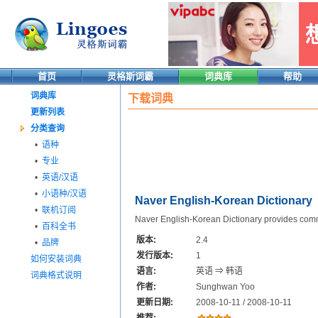
首页
灵格斯词霸
词典库
帮助
词典库
下载词典
更新列表
分类查询
•
语种
•
专业
•
英语/汉语
•
小语种/汉语
Naver English-Korean Dictionary
•
联机订阅
Naver English-Korean Dictionary provides comm
•
百科全书
版本:
2.4
•
品牌
发行版本:
1
如何安装词典
语言:
英语 ⇒ 韩语
词典格式说明
作者:
Sunghwan Yoo
更新日期:
2008-10-11 / 2008-10-11