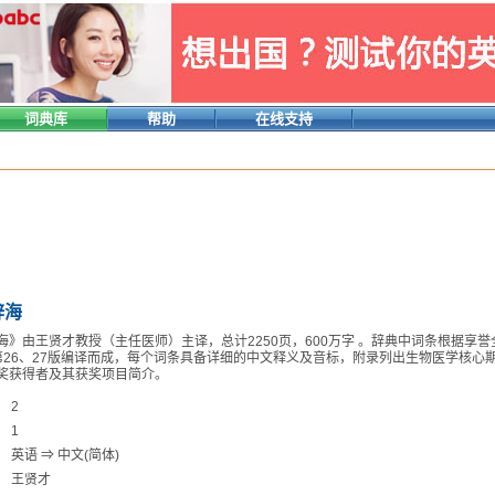
词典库
帮助
在线支持
辞海
由王贤才教授（主任医师）主译，总计2250页，600万字 。辞典中词条根据享誉全球的《Dorland
ary》第26、27版编译而成，每个词条具备详细的中文释义及音标，附录列出生物医学核心期刊
奖获得者及其获奖项目简介。
2
1
英语 ⇒ 中文(简体)
王贤才