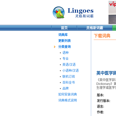
首页
灵格斯词霸
词典库
下载词典
更新列表
分类查询
•
语种
•
专业
•
英语/汉语
•
小语种/汉语
英中医学
•
联机订阅
《英中医学辞海》
•
百科全书
Diction
生理学或医学
•
品牌
如何安装词典
版本:
词典格式说明
发行版本:
语言:
作者: