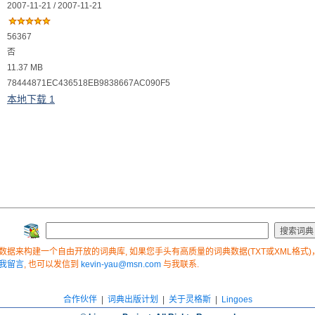
2007-11-21 / 2007-11-21
56367
否
11.37 MB
78444871EC436518EB9838667AC090F5
本地下载 1
据来构建一个自由开放的词典库, 如果您手头有高质量的词典数据(TXT或XML格式)，
我留言
, 也可以发信到
kevin-yau@msn.com
与我联系.
合作伙伴
|
词典出版计划
|
关于灵格斯
|
Lingoes