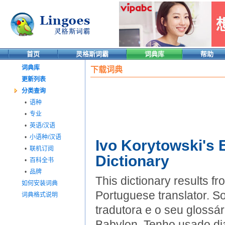
首页
灵格斯词霸
词典库
帮助
词典库
下载词典
更新列表
分类查询
•
语种
•
专业
•
英语/汉语
•
小语种/汉语
Ivo Korytowski's 
•
联机订阅
Dictionary
•
百科全书
•
品牌
This dictionary results f
如何安装词典
Portuguese translator. S
词典格式说明
tradutora e o seu glossá
Babylon. Tenho usado dia