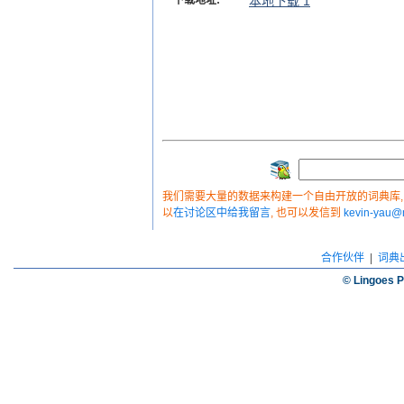
下载地址:
本地下载 1
我们需要大量的数据来构建一个自由开放的词典库, 如
以
在讨论区中给我留言
, 也可以发信到
kevin-yau
合作伙伴
|
词典
© Lingoes P