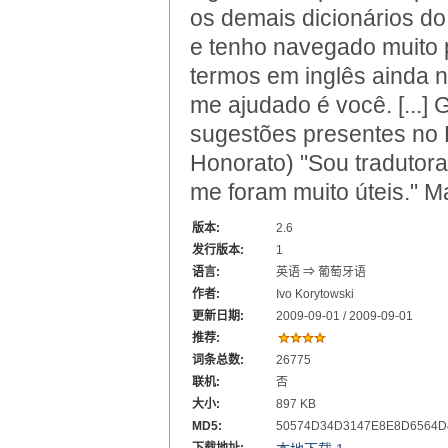
os demais dicionários do
e tenho navegado muito 
termos em inglês ainda 
me ajudado é você. [...]
sugestões presentes no B
Honorato) "Sou tradutor
me foram muito úteis." M
版本:
2.6
发行版本:
1
语言:
英语 ⇒ 葡萄牙语
作者:
Ivo Korytowski
更新日期:
2009-09-01 / 2009-09-01
推荐:
词条总数:
26775
联机:
否
大小:
897 KB
MD5:
50574D34D3147E8E8D6564D