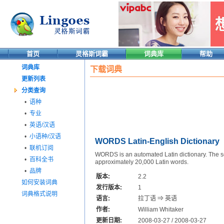
首页
灵格斯词霸
词典库
帮助
词典库
下载词典
更新列表
分类查询
•
语种
•
专业
•
英语/汉语
•
小语种/汉语
WORDS Latin-English Dictionary
•
联机订阅
WORDS is an automated Latin dictionary. The so
•
百科全书
approximately 20,000 Latin words.
•
品牌
版本:
2.2
如何安装词典
发行版本:
1
词典格式说明
语言:
拉丁语 ⇒ 英语
作者:
William Whitaker
更新日期:
2008-03-27 / 2008-03-27