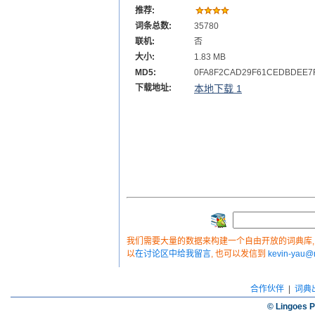
推荐:
词条总数:
35780
联机:
否
大小:
1.83 MB
MD5:
0FA8F2CAD29F61CEDBDEE7
下载地址:
本地下载 1
我们需要大量的数据来构建一个自由开放的词典库, 如
以
在讨论区中给我留言
, 也可以发信到
kevin-yau
合作伙伴
|
词典
© Lingoes P