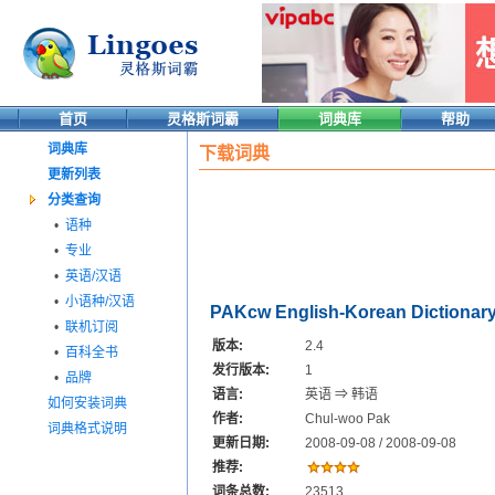
首页
灵格斯词霸
词典库
帮助
词典库
下载词典
更新列表
分类查询
•
语种
•
专业
•
英语/汉语
•
小语种/汉语
PAKcw English-Korean Dictionar
•
联机订阅
版本:
2.4
•
百科全书
发行版本:
1
•
品牌
语言:
英语 ⇒ 韩语
如何安装词典
作者:
Chul-woo Pak
词典格式说明
更新日期:
2008-09-08 / 2008-09-08
推荐:
词条总数:
23513