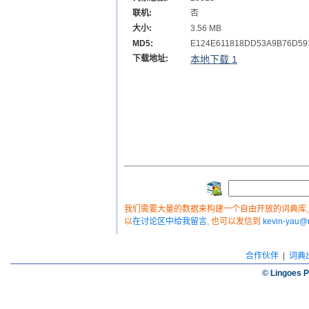
联机:
否
大小:
3.56 MB
MD5:
E124E611818DD53A9B76D59
下载地址:
本地下载 1
我们需要大量的数据来构建一个自由开放的词典库, 如
以
在讨论区中给我留言
, 也可以发信到
kevin-yau
合作伙伴
|
词典
© Lingoes P