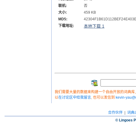
联机:
否
大小:
459 KB
MD5:
42304F1B61D112BEF24E403
下载地址:
本地下载 1
我们需要大量的数据来构建一个自由开放的词典库, 如
以
在讨论区中给我留言
, 也可以发信到
kevin-yau
合作伙伴
|
词典
© Lingoes P