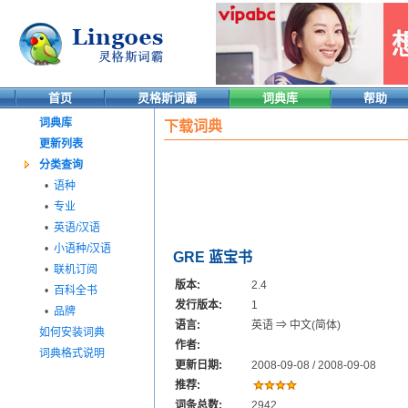
首页
灵格斯词霸
词典库
帮助
词典库
下载词典
更新列表
分类查询
•
语种
•
专业
•
英语/汉语
•
小语种/汉语
GRE 蓝宝书
•
联机订阅
版本:
2.4
•
百科全书
发行版本:
1
•
品牌
语言:
英语 ⇒ 中文(简体)
如何安装词典
作者:
词典格式说明
更新日期:
2008-09-08 / 2008-09-08
推荐:
词条总数:
2942