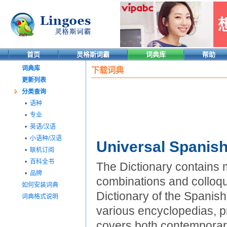
首页
灵格斯词霸
词典库
帮助
词典库
下载词典
更新列表
分类查询
•
语种
•
专业
•
英语/汉语
•
小语种/汉语
Universal Spanish
•
联机订阅
•
百科全书
The Dictionary contains
•
品牌
combinations and colloqu
如何安装词典
Dictionary of the Spanish
词典格式说明
various encyclopedias, p
covers both contemporary