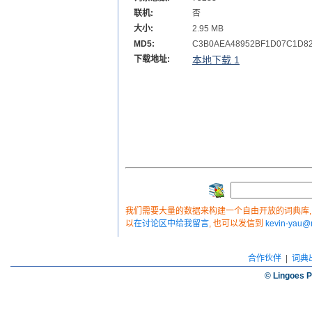
联机:
否
大小:
2.95 MB
MD5:
C3B0AEA48952BF1D07C1D8
下载地址:
本地下载 1
我们需要大量的数据来构建一个自由开放的词典库, 如
以
在讨论区中给我留言
, 也可以发信到
kevin-yau
合作伙伴
|
词典
© Lingoes P