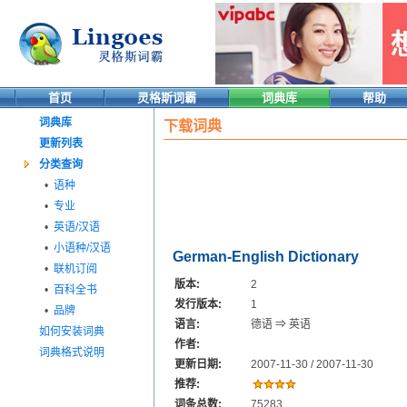
首页
灵格斯词霸
词典库
帮助
词典库
下载词典
更新列表
分类查询
•
语种
•
专业
•
英语/汉语
•
小语种/汉语
German-English Dictionary
•
联机订阅
版本:
2
•
百科全书
发行版本:
1
•
品牌
语言:
德语 ⇒ 英语
如何安装词典
作者:
词典格式说明
更新日期:
2007-11-30 / 2007-11-30
推荐:
词条总数:
75283