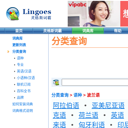
首页
灵格斯词霸
词典库
帮助
分类查询
词典库
更新列表
分类查询
•
语种
•
专业
•
英语/汉语
•
小语种/汉语
•
联机订阅
•
百科全书
分类查询
>
语种
> 波兰语
•
品牌
阿拉伯语
•
亚美尼亚语
如何安装词典
词典格式说明
克语
•
荷兰语
•
英语
来语
•
匈牙利语
•
印