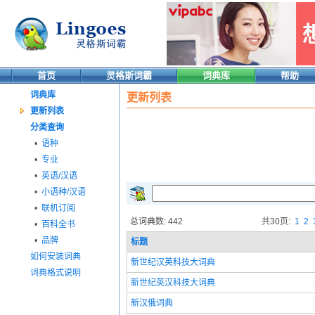
首页
灵格斯词霸
词典库
帮助
词典库
更新列表
更新列表
分类查询
•
语种
•
专业
•
英语/汉语
•
小语种/汉语
•
联机订阅
总词典数: 442
共30页:
1
2
•
百科全书
•
品牌
标题
如何安装词典
新世纪汉英科技大词典
词典格式说明
新世纪英汉科技大词典
新汉俄词典