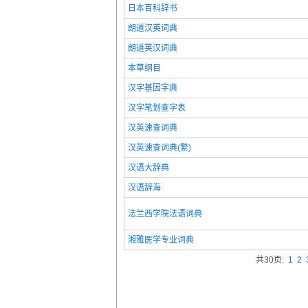
日本百科辞书
朗道汉英词典
朗道英汉词典
本草纲目
汉字基因字典
汉字笔划查字表
汉英速查词典
汉英速查词典(繁)
汉语大辞典
汉语辞海
法兰西学院法语词典
湘雅医学专业词典
共30页:
1
2