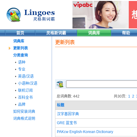
首页
灵格斯词霸
词典库
帮助
词典库
更新列表
更新列表
分类查询
•
语种
•
专业
•
英语/汉语
•
小语种/汉语
•
联机订阅
总词典数: 442
共30页:
1
2
•
百科全书
•
品牌
标题
如何安装词典
汉字基因字典
词典格式说明
GRE 蓝宝书
PAKcw English-Korean Dictionary